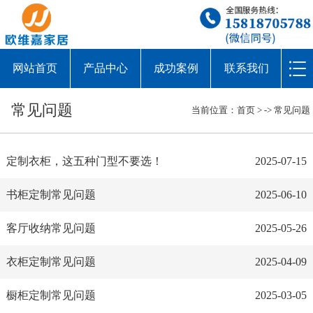
网站首页
产品中心
成功案例
联系我们
常见问题
当前位置：
首页
> ->
常见问题
定制衣柜，这五种门型不要选！
2025-07-15
书柜定制常见问题
2025-06-10
客厅收纳常见问题
2025-05-26
衣柜定制常见问题
2025-04-09
橱柜定制常见问题
2025-03-05