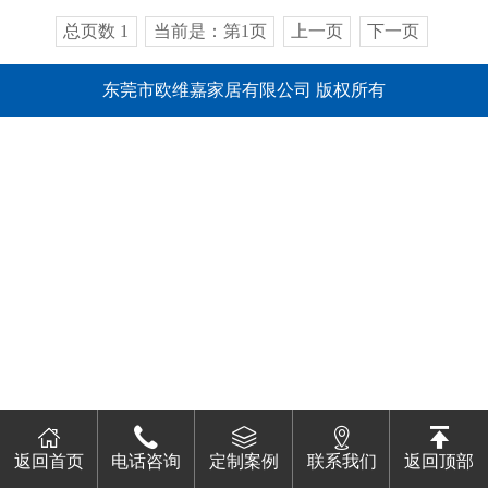
总页数 1
当前是：第1页
上一页
下一页
东莞市欧维嘉家居有限公司 版权所有
返回首页
电话咨询
定制案例
联系我们
返回顶部