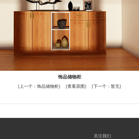
饰品储物柜
[
上一个：
饰品储物柜
] [
查看原图
] [
下一个：
暂无
]
关注我们