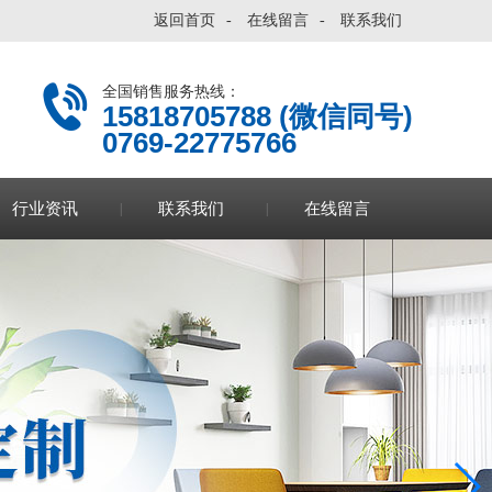
返回首页
-
在线留言
-
联系我们
全国销售服务热线：
15818705788 (微信同号)
0769-22775766
行业资讯
联系我们
在线留言
|
|