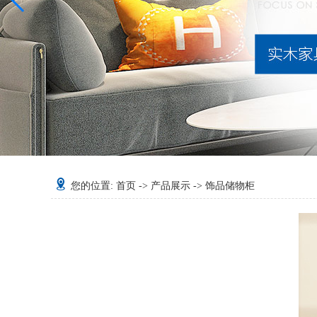
您的位置:
首页
->
产品展示
->
饰品储物柜