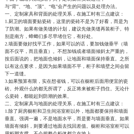
与“背”、“地、“顶”、“电”会产生的问题以及处理办法。
一、定制家具和背面的处理关系，在施工时有三点建议：
1.厨卫的墙面要贴瓷砖，这里的瓷砖不是为了好看，而是为
了防潮。如果有做美缝的计划，建议先做美缝再装柜子。特
别是南方，蟑螂们多尽早堵住它，有好处。
2.墙面要做好找平工作，如果可以的话，要加钱做垂平（墙
面不仅平，而且垂直）。不想加钱或者墙面倾斜太严重的，
按后面说的，把地面也倾斜，让地面和墙面保持垂直。之所
以有这点要求，是因为如果墙面不平，柜子和墙壁之间会留
下一道缝。
3.如果预算有限，实在想省钱，可以在橱柜后面用便宜的瓷
砖。外观什么的都无所谓了，反正将来被柜子挡住。无论什
么瓷砖，都能起到防潮的效果。
二、定制家具与地面的处理关系，在施工时有三点建议：
1.除了厨房橱柜和卫生间浴室柜以外，地面都要保持和墙面
垂直。强调一遍，不是地面水平，而是要与墙面垂直。如果
墙面有倾斜，则要通过地面去找回差值。橱柜和浴室柜可以
用柜脚支撑，不会把整个柜体都立在地上。